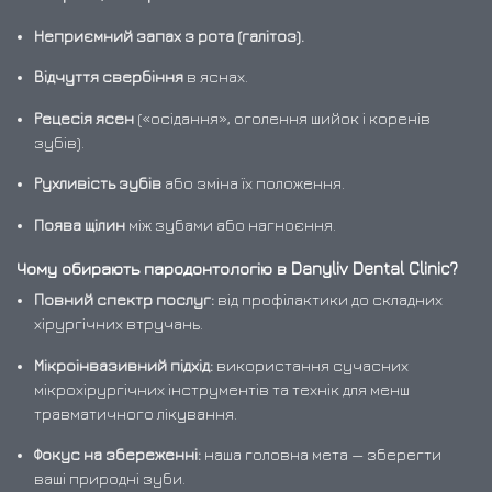
Неприємний запах з рота (галітоз).
Відчуття свербіння
в яснах.
Рецесія ясен
(«осідання», оголення шийок і коренів
зубів).
Рухливість зубів
або зміна їх положення.
Поява щілин
між зубами або нагноєння.
Чому обирають пародонтологію в Danyliv Dental Clinic?
Повний спектр послуг:
від профілактики до складних
хірургічних втручань.
Мікроінвазивний підхід:
використання сучасних
мікрохірургічних інструментів та технік для менш
травматичного лікування.
Фокус на збереженні:
наша головна мета — зберегти
ваші природні зуби.