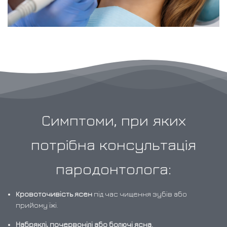
Симптоми, при яких
потрібна консультація
пародонтолога:
Кровоточивість ясен
під час чищення зубів або
прийому їжі.
Набряклі, почервонілі або болючі ясна.