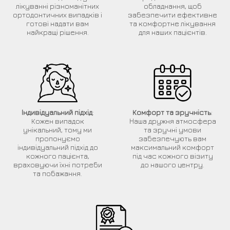
лікуванні різноманітних
обладнання, щоб
ортодонтичних випадків і
забезпечити ефективне
готові надати вам
та комфортне лікування
найкращі рішення.
для наших пацієнтів.
Індивідуальний підхід
:
Комфорт та зручність
:
Кожен випадок
Наша дружня атмосфера
унікальний, тому ми
та зручні умови
пропонуємо
забезпечують вам
індивідуальний підхід до
максимальний комфорт
кожного пацієнта,
під час кожного візиту
враховуючи їхні потреби
до нашого центру.
та побажання.