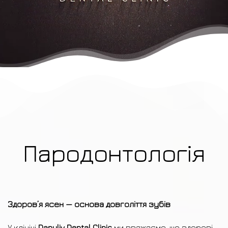
Пародонтологія
Здоров’я ясен — основа довголіття зубів
У клініці
Danyliv Dental Clinic
ми вважаємо, що здорові