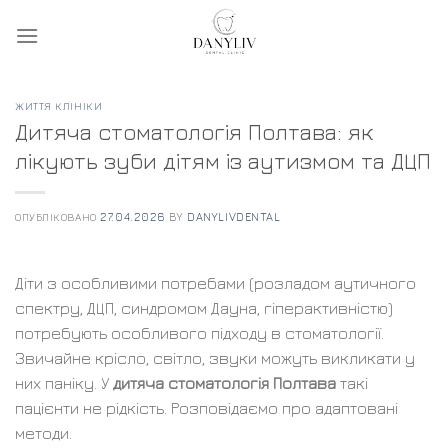
Skip
to
content
ЖИТТЯ КЛІНІКИ
Дитяча стоматологія Полтава: як
лікують зуби дітям із аутизмом та ДЦП
ОПУБЛІКОВАНО
27.04.2026
BY
DANYLIVDENTAL
Діти з особливими потребами (розладом аутичного
спектру, ДЦП, синдромом Дауна, гіперактивністю)
потребують особливого підходу в стоматології.
Звичайне крісло, світло, звуки можуть викликати у
них паніку. У
дитяча стоматологія Полтава
такі
пацієнти не рідкість. Розповідаємо про адаптовані
методи.