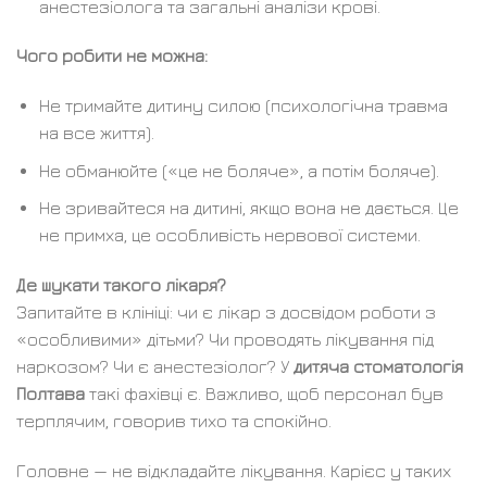
анестезіолога та загальні аналізи крові.
Чого робити не можна:
Не тримайте дитину силою (психологічна травма
на все життя).
Не обманюйте («це не боляче», а потім боляче).
Не зривайтеся на дитині, якщо вона не дається. Це
не примха, це особливість нервової системи.
Де шукати такого лікаря?
Запитайте в клініці: чи є лікар з досвідом роботи з
«особливими» дітьми? Чи проводять лікування під
наркозом? Чи є анестезіолог? У
дитяча стоматологія
Полтава
такі фахівці є. Важливо, щоб персонал був
терплячим, говорив тихо та спокійно.
Головне — не відкладайте лікування. Карієс у таких