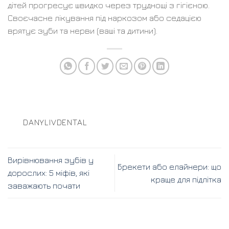
дітей прогресує швидко через труднощі з гігієною.
Своєчасне лікування під наркозом або седацією
врятує зуби та нерви (ваші та дитини).
DANYLIVDENTAL
Вирівнювання зубів у
Брекети або елайнери: що
дорослих: 5 міфів, які
краще для підлітка
заважають почати