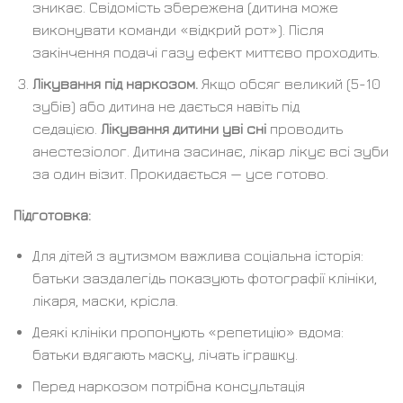
зникає. Свідомість збережена (дитина може
виконувати команди «відкрий рот»). Після
закінчення подачі газу ефект миттєво проходить.
Лікування під наркозом.
Якщо обсяг великий (5-10
зубів) або дитина не дається навіть під
седацією.
Лікування дитини уві сні
проводить
анестезіолог. Дитина засинає, лікар лікує всі зуби
за один візит. Прокидається — усе готово.
Підготовка:
Для дітей з аутизмом важлива соціальна історія:
батьки заздалегідь показують фотографії клініки,
лікаря, маски, крісла.
Деякі клініки пропонують «репетицію» вдома:
батьки вдягають маску, лічать іграшку.
Перед наркозом потрібна консультація