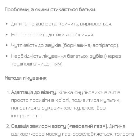
Проблеми, з якими стикаються батьки:
Дитина не дає рота, кричить, виривається.
Не переносить дотики до обличчя.
Чутливість до звуків (бормашина, аспіратор).
Необхідність лікування багатьох зубів (через
труднощі з чищенням).
Методи лікування:
Адаптація до візиту.
Кілька «нульових» візитів:
просто посидіти в кріслі, подивитися мультик,
погратися з рукавичкою-кулькою. Без
інструментів.
Седація закисом азоту («веселий газ»).
Дитина
вдихає через маску газ, розслабляється, тривога