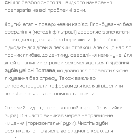
сні
для безболісного та швидкого нанесення
препаратів на всі проблемні зони.
Другий етап – поверхневий карієс. Пломбування без
свердління (метод інфільтрації) дозволяє запечатати
пошкоджену ділянку без бормашини. Це безболісно і
підходить для дітей з легким страхом. Але якщо карієс
проник глибше, до дентину, свердління неминуче. Для
дітей з панічним страхом рекомендується
лікування
зубів уві сні Полтава
, що дозволяє провести якісне
лікування без стресу. Також важливо
використовувати кофердам для ізоляції від слини –
це забезпечує довговічність пломби.
Окремий вид – це цервікальний карієс (біля шийки
зуба). Він часто виникає через неправильне
чищення (горизонтальні рухи). Чистіть зуби
вертикально – від ясна до ріжучого краю. Для