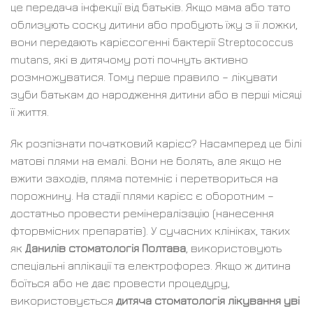
це передача інфекції від батьків. Якщо мама або тато
облизують соску дитини або пробують їжу з її ложки,
вони передають карієсогенні бактерії Streptococcus
mutans, які в дитячому роті почнуть активно
розмножуватися. Тому перше правило – лікувати
зуби батькам до народження дитини або в перші місяці
її життя.
Як розпізнати початковий карієс? Насамперед це білі
матові плями на емалі. Вони не болять, але якщо не
вжити заходів, пляма потемніє і перетвориться на
порожнину. На стадії плями карієс є оборотним –
достатньо провести ремінералізацію (нанесення
фторвмісних препаратів). У сучасних клініках, таких
як
Данилів стоматологія Полтава
, використовують
спеціальні аплікації та електрофорез. Якщо ж дитина
боїться або не дає провести процедуру,
використовується
дитяча стоматологія лікування уві