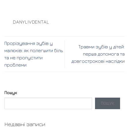
DANYLIVDENTAL
Прорізування зубів у
Травми зубів у дітей:
малюків: як полегшити біль
перша допомога та
та не пропустити
довгострокові наслідки
проблеми
Пошук
ПОШУК
Недавні записи