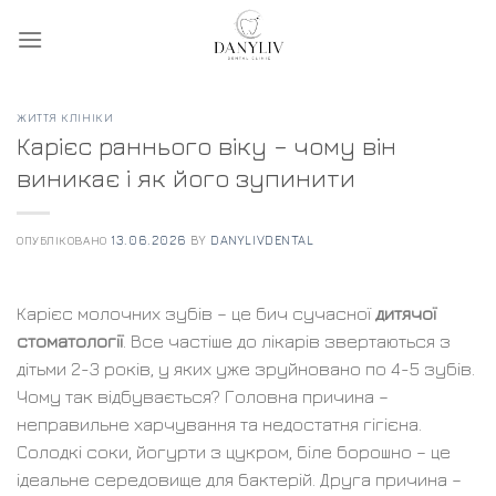
Skip
to
content
ЖИТТЯ КЛІНІКИ
Карієс раннього віку – чому він
виникає і як його зупинити
ОПУБЛІКОВАНО
13.06.2026
BY
DANYLIVDENTAL
Карієс молочних зубів – це бич сучасної
дитячої
стоматології
. Все частіше до лікарів звертаються з
дітьми 2-3 років, у яких уже зруйновано по 4-5 зубів.
Чому так відбувається? Головна причина –
неправильне харчування та недостатня гігієна.
Солодкі соки, йогурти з цукром, біле борошно – це
ідеальне середовище для бактерій. Друга причина –