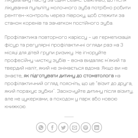
лікування пульпіту молочного зуба потрібно робити
рентген-контроль через півроку, щоб стежити за
станом коренів та зачатком постійного зуба.
Профілактика повторного карієсу – це герметизація
фісур та регулярні профілактичні огляди раз на 3
місяці для дітей групи ризику. Не ігноруйте
професійну чистку зубів – вона видаляє м’який та
твердий наліт, який не знімається вдома. Якщо ви не
знаєте,
як підготувати дитину до стоматолога
на
профілактичний огляд, поясніть, що це “візит до друга,
який порахує зубки”. Заохочуйте дитину після візиту,
але не цукерками, а походом у парк або новою
книжкою.