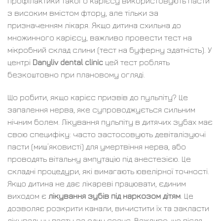
профілактики такого карієсу використовують пасти
з високим вмістом фтору, але тільки за
призначенням лікаря. Якщо дитина схильна до
множинного карієсу, важливо провести тест на
мікробний склад слини (тест на буферну здатність). У
центрі
Danyliv dental clinic
цей тест роблять
безкоштовно при плановому огляді.
Що робити, якщо карієс призвів до пульпіту? Це
запалення нерва, яке супроводжується сильним
нічним болем. Лікування пульпіту в дитячих зубах має
свою специфіку: часто застосовують девіталізуючі
пасти (миш’яковисті) для умертвіння нерва, або
проводять вітальну ампутацію під анестезією. Це
складні процедури, які вимагають ювелірної точності.
Якщо дитина не дає лікареві працювати, єдиним
виходом є
лікування зубів під наркозом дітям
. Це
дозволяє розкрити канали, вичистити їх та закласти
лікувальну пасту за один сеанс. Важливо, що після