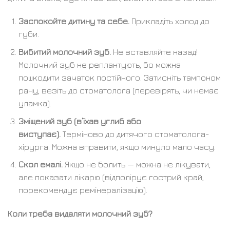
Заспокойте дитину та себе.
Прикладіть холод до
губи.
Вибитий молочний зуб.
Не вставляйте назад!
Молочний зуб не реплантують, бо можна
пошкодити зачаток постійного. Затисніть тампоном
рану, везіть до стоматолога (перевірять, чи немає
уламка).
Зміщений зуб (в’їхав углиб або
виступає).
Терміново до дитячого стоматолога-
хірурга. Можна вправити, якщо минуло мало часу.
Скол емалі.
Якщо не болить — можна не лікувати,
але показати лікарю (відполірує гострий край,
порекомендує ремінералізацію).
Коли треба видаляти молочний зуб?