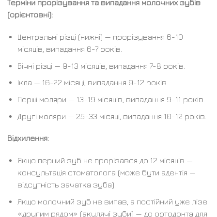
Терміни прорізування та випадання молочних зубів
(орієнтовні):
Центральні різці (нижні) — прорізування 6-10
місяців, випадання 6-7 років.
Бічні різці — 9-13 місяців, випадання 7-8 років.
Ікла — 16-22 місяці, випадання 9-12 років.
Перші моляри — 13-19 місяців, випадання 9-11 років.
Другі моляри — 25-33 місяці, випадання 10-12 років.
Відхилення:
Якщо перший зуб не прорізався до 12 місяців —
консультація стоматолога (може бути адентія —
відсутність зачатка зуба).
Якщо молочний зуб не випав, а постійний уже лізе
«другим рядом» (акулячі зуби) — до ортодонта для