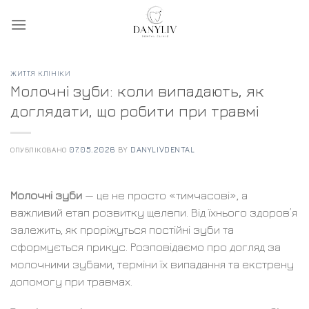
Skip
to
content
ЖИТТЯ КЛІНІКИ
Молочні зуби: коли випадають, як
доглядати, що робити при травмі
ОПУБЛІКОВАНО
07.05.2026
BY
DANYLIVDENTAL
Молочні зуби
— це не просто «тимчасові», а
важливий етап розвитку щелепи. Від їхнього здоров’я
залежить, як проріжуться постійні зуби та
сформується прикус. Розповідаємо про догляд за
молочними зубами, терміни їх випадання та екстрену
допомогу при травмах.