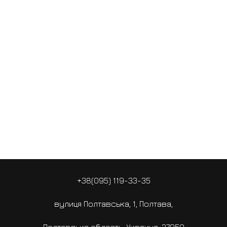
+38(095) 119-33-35
вулиця Полтавська, 1, Полтава,
Полтавська область, Украина, 37950