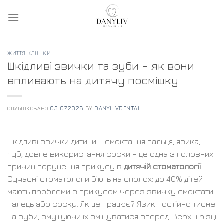
Skip
to
content
ЖИТТЯ КЛІНІКИ
Шкідливі звички та зуби – як вони
впливають на дитячу посмішку
ОПУБЛІКОВАНО
03.07.2026
BY
DANYLIVDENTAL
Шкідливі звички дитини – смоктання пальця, язика,
губ, довге використання соски – це одна з головних
причин порушення прикусу в
дитячій стоматології
.
Сучасні стоматологи б’ють на сполох: до 40% дітей
мають проблеми з прикусом через звичку смоктати
палець або соску. Як це працює? Язик постійно тисне
на зуби, змушуючи їх зміщуватися вперед. Верхні різці