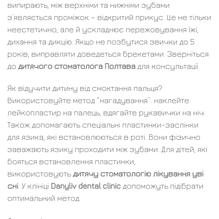
випирають, між верхніми та нижніми зубами
з’являється проміжок – відкритий прикус. Це не тільки
неестетично, але й ускладнює пережовування їжі,
дихання та дикцію. Якщо не позбутися звички до 5
років, виправляти доведеться брекетами. Зверніться
до
дитячого стоматолога Полтава
для консультації.
Як відучити дитину від смоктання пальця?
Використовуйте метод “нагадування”: наклейте
лейкопластир на палець, вдягайте рукавички на ніч.
Також допомагають спеціальні пластинки-заслінки
для язика, які встановлюються в роті. Вони фізично
заважають язику проходити між зубами. Для дітей, які
бояться встановлення пластинки,
використовують
дитячу стоматологію лікування уві
сні
. У клініці
Danyliv dental clinic
допоможуть підібрати
оптимальний метод.