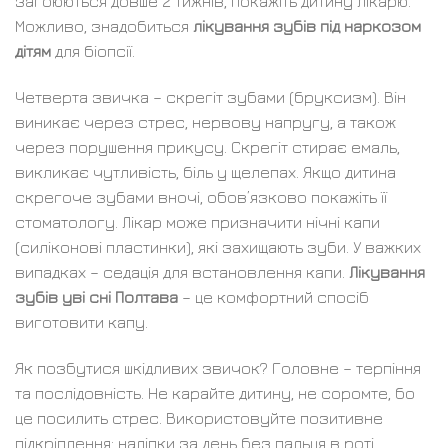
загоюються довше 2 тижнів, покажіть дитину лікарю.
Можливо, знадобиться
лікування зубів під наркозом
дітям
для біопсії.
Четверта звичка – скрегіт зубами (бруксизм). Він
виникає через стрес, нервову напругу, а також
через порушення прикусу. Скрегіт стирає емаль,
викликає чутливість, біль у щелепах. Якщо дитина
скрегоче зубами вночі, обов’язково покажіть її
стоматологу. Лікар може призначити нічні капи
(силіконові пластинки), які захищають зуби. У важких
випадках – седація для встановлення капи.
Лікування
зубів уві сні Полтава
– це комфортний спосіб
виготовити капу.
Як позбутися шкідливих звичок? Головне – терпіння
та послідовність. Не карайте дитину, не соромте, бо
це посилить стрес. Використовуйте позитивне
підкріплення: наліпки за день без пальця в роті,