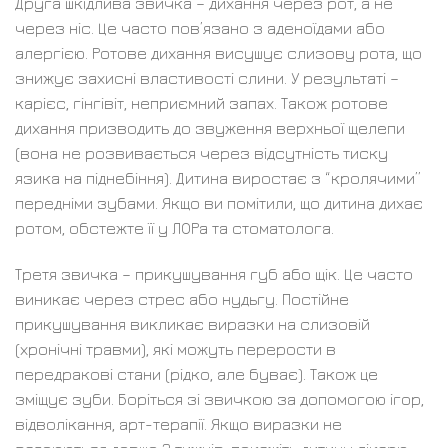
Друга шкідлива звичка – дихання через рот, а не
через ніс. Це часто пов’язано з аденоїдами або
алергією. Ротове дихання висушує слизову рота, що
знижує захисні властивості слини. У результаті –
карієс, гінгівіт, неприємний запах. Також ротове
дихання призводить до звуження верхньої щелепи
(вона не розвивається через відсутність тиску
язика на піднебіння). Дитина виростає з “кролячими”
передніми зубами. Якщо ви помітили, що дитина дихає
ротом, обстежте її у ЛОРа та стоматолога.
Третя звичка – прикушування губ або щік. Це часто
виникає через стрес або нудьгу. Постійне
прикушування викликає виразки на слизовій
(хронічні травми), які можуть перерости в
передракові стани (рідко, але буває). Також це
зміщує зуби. Боріться зі звичкою за допомогою ігор,
відволікання, арт-терапії. Якщо виразки не