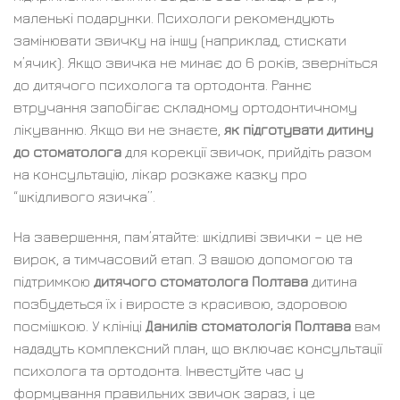
маленькі подарунки. Психологи рекомендують
замінювати звичку на іншу (наприклад, стискати
м’ячик). Якщо звичка не минає до 6 років, зверніться
до дитячого психолога та ортодонта. Раннє
втручання запобігає складному ортодонтичному
лікуванню. Якщо ви не знаєте,
як підготувати дитину
до стоматолога
для корекції звичок, прийдіть разом
на консультацію, лікар розкаже казку про
“шкідливого язичка”.
На завершення, пам’ятайте: шкідливі звички – це не
вирок, а тимчасовий етап. З вашою допомогою та
підтримкою
дитячого стоматолога Полтава
дитина
позбудеться їх і виросте з красивою, здоровою
посмішкою. У клініці
Данилів стоматологія Полтава
вам
нададуть комплексний план, що включає консультації
психолога та ортодонта. Інвестуйте час у
формування правильних звичок зараз, і це