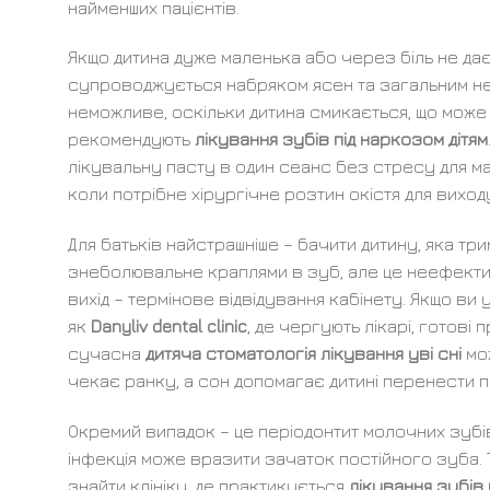
найменших пацієнтів.
Якщо дитина дуже маленька або через біль не дає
супроводжується набряком ясен та загальним не
неможливе, оскільки дитина смикається, що може
рекомендують
лікування зубів під наркозом дітям
лікувальну пасту в один сеанс без стресу для м
коли потрібне хірургічне розтин окістя для виход
Для батьків найстрашніше – бачити дитину, яка тр
знеболювальне краплями в зуб, але це неефективн
вихід – термінове відвідування кабінету. Якщо ви
як
Danyliv dental clinic
, де чергують лікарі, готові 
сучасна
дитяча стоматологія лікування уві сні
мож
чекає ранку, а сон допомагає дитині перенести 
Окремий випадок – це періодонтит молочних зубів
інфекція може вразити зачаток постійного зуба. 
знайти клініку, де практикується
лікування зубів 