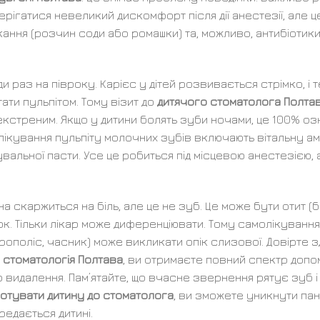
ерігатися невеликий дискомфорт після дії анестезії, але ц
ння (розчин соди або ромашки) та, можливо, антибіотики
 раз на півроку. Карієс у дітей розвивається стрімко, і т
ати пульпітом. Тому візит до
дитячого стоматолога Полта
 екстреним. Якщо у дитини болять зуби ночами, це 100% оз
 лікування пульпіту молочних зубів включають вітальну а
вальної пасти. Усе це робиться під місцевою анестезією, а
на скаржиться на біль, але це не зуб. Це може бути отит (б
ок. Тільки лікар може диференціювати. Тому самолікування
ополіс, часник) може викликати опік слизової. Довірте з
 стоматологія Полтава
, ви отримаєте повний спектр допо
або видалення. Пам’ятайте, що вчасне звернення рятує зуб 
готувати дитину до стоматолога
, ви зможете уникнути пан
ередається дитині.