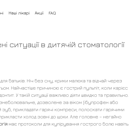
ні
Наші лікарі
Акції
FAQ
і ситуації в дитячій стоматології
для батьків. Ніч без сну, крики малюка та відчай через
ьом. Найчастіше причиною є гострий пульпіт, коли карієс
онтит. У такій ситуації важливо діяти швидко та правильно.
и знеболювальне, дозволене за віком (ібупрофен або
й зуб, прикладати гарячі компреси, полоскати гарячими
прикласти холод зовні до щоки. Але головне – негайно
огія
має протоколи для купірування гострого болю навіть