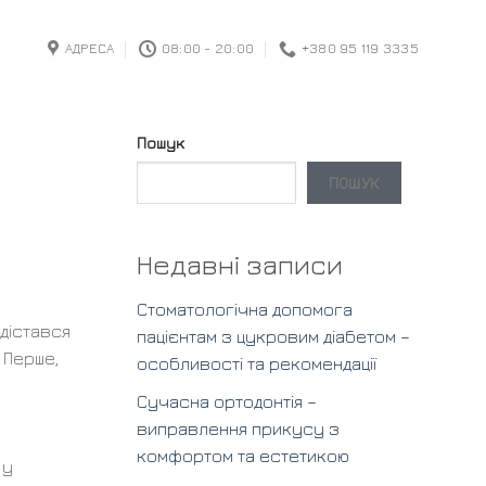
АДРЕСА
08:00 - 20:00
+380 95 119 3335
Пошук
ПОШУК
Недавні записи
Стоматологічна допомога
 дістався
пацієнтам з цукровим діабетом –
 Перше,
особливості та рекомендації
Сучасна ортодонтія –
виправлення прикусу з
комфортом та естетикою
 у