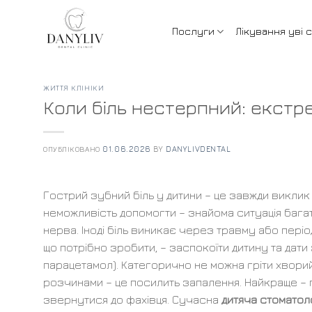
Skip
to
Послуги
Лікування уві с
content
ЖИТТЯ КЛІНІКИ
Коли біль нестерпний: екстрен
ОПУБЛІКОВАНО
01.06.2026
BY
DANYLIVDENTAL
Гострий зубний біль у дитини – це завжди виклик 
неможливість допомогти – знайома ситуація багат
нерва. Іноді біль виникає через травму або період
що потрібно зробити, – заспокоїти дитину та дат
парацетамол). Категорично не можна гріти хвори
розчинами – це посилить запалення. Найкраще – 
звернутися до фахівця. Сучасна
дитяча стоматол