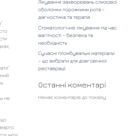
Лікування захворювань слизової
оболонки порожнини рота –
діагностика та терапія
м”
Стоматологічне лікування під час
сто
вагітності – безпека та
сти
необхідність
ках,
Сучасні пломбувальні матеріали
– що вибрати для довговічної
пати”
реставрації
иний
Останні коментарі
их
Немає коментарів до показу.
ь не
 що
 варто
озуміти,