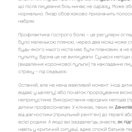
що після лікування біль минає не одразу. Може зб
нормально. Лікар обов’язково призначить полоска
набряк.
Профілактика гострого болю – це регулярні огляди
було маленькою плямою, через два місяці може ст
будь-якого іншого міста має бути плановим, а не
пульпіту. Вдома це не вилікувати. Сучасні методи
(видалення коронкової пульпи) та накладання ліку
страху – під седацією.
Останній, але не менш важливий момент: іноді дити
віддає у щелепу) або початок прорізування вісім
неприпустиме. Використання народних методів (пр
дитини професіоналам. У клініках, таких як
Данилів
від діагностики (прицільний рентген) до терапії 
всієї родини. А якщо ви заздалегідь знаєте,
як під
навіть у критичній ситуації, адже спокій батьків п