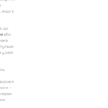
е
, якщо є
е, що
ва
або
нака
мпутацію
 у разі
іль
доров’я
моги –
і нерви
іки