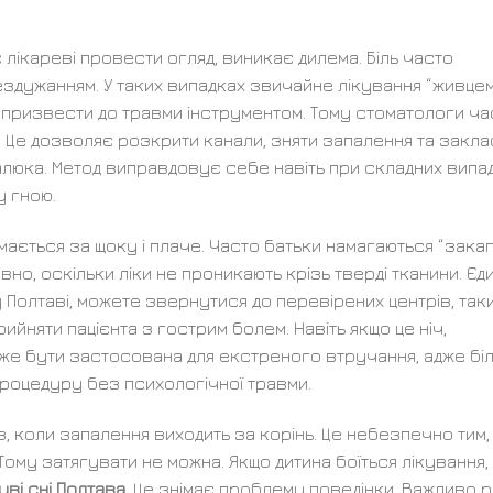
 лікареві провести огляд, виникає дилема. Біль часто
здужанням. У таких випадках звичайне лікування “живце
 призвести до травми інструментом. Тому стоматологи ча
. Це дозволяє розкрити канали, зняти запалення та закла
алюка. Метод виправдовує себе навіть при складних випад
у гною.
имається за щоку і плаче. Часто батьки намагаються “зака
о, оскільки ліки не проникають крізь тверді тканини. Єд
 у Полтаві, можете звернутися до перевірених центрів, так
прийняти пацієнта з гострим болем. Навіть якщо це ніч,
е бути застосована для екстреного втручання, адже біл
процедуру без психологічної травми.
, коли запалення виходить за корінь. Це небезпечно тим,
Тому затягувати не можна. Якщо дитина боїться лікування,
уві сні Полтава
. Це знімає проблему поведінки. Важливо р