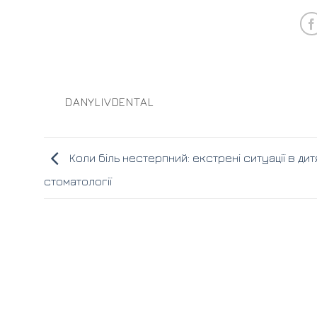
DANYLIVDENTAL
Коли біль нестерпний: екстрені ситуації в дит
стоматології