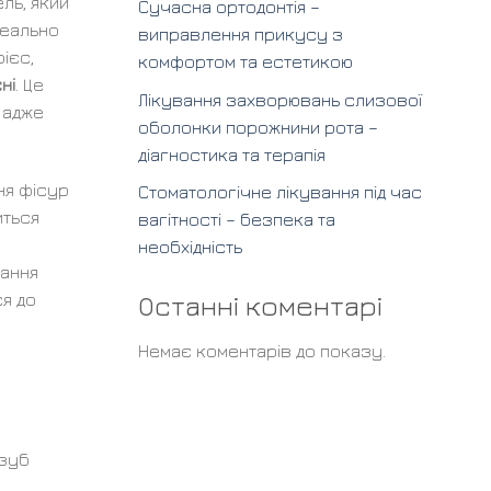
ель, який
Сучасна ортодонтія –
деально
виправлення прикусу з
рієс,
комфортом та естетикою
ні
. Це
Лікування захворювань слизової
 адже
оболонки порожнини рота –
діагностика та терапія
ня фісур
Стоматологічне лікування під час
иться
вагітності – безпека та
необхідність
вання
Останні коментарі
ся до
Немає коментарів до показу.
 зуб