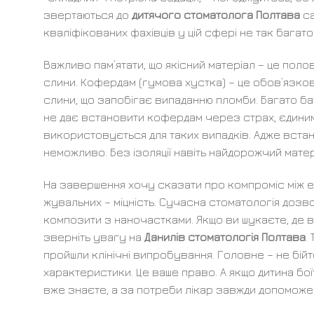
звертаються до
дитячого стоматолога Полтава
са
кваліфікованих фахівців у цій сфері не так багато
Важливо пам’ятати, що якісний матеріал – це полов
слини. Кофердам (гумова хустка) – це обов’язкови
слини, що запобігає випаданню пломби. Багато ба
не дає встановити кофердам через страх, єдиним
використовується для таких випадків. Адже встано
неможливо. Без ізоляції навіть найдорожчий мате
На завершення хочу сказати про компроміс між ес
жувальних – міцність. Сучасна стоматологія доз
композити з наночастками. Якщо ви шукаєте, де в
зверніть увагу на
Данилів стоматологія Полтава
.
пройшли клінічні випробування. Головне – не бійте
характеристики. Це ваше право. А якщо дитина бої
вже знаєте, а за потреби лікар завжди допоможе 