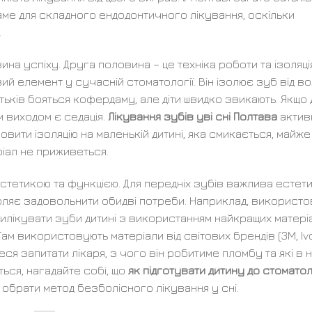
ме для складного ендодонтичного лікування, оскільки
.
ина успіху. Друга половина – це техніка роботи та ізоляція
й елемент у сучасній стоматології. Він ізолює зуб від во
тьків бояться кофердаму, але діти швидко звикають. Якщо 
 виходом є седація.
Лікування зубів уві сні Полтава
актив
вити ізоляцію на маленькій дитині, яка смикається, майже
ріал не приживеться.
тетикою та функцією. Для передніх зубів важлива естети
воляє задовольнити обидві потреби. Наприклад, використ
илікувати зуби дитині з використанням найкращих матеріа
 Там використовують матеріали від світових брендів (3M, Ivoc
ся запитати лікаря, з чого він робитиме пломбу та які в н
ться, нагадайте собі, що
як підготувати дитину до стомато
обрати метод безболісного лікування у сні.