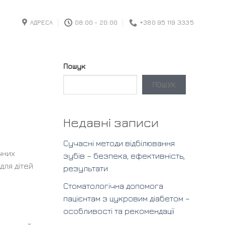
АДРЕСА
08:00 - 20:00
+380 95 119 3335
Пошук
ПОШУК
Недавні записи
Сучасні методи відбілювання
чних
зубів – безпека, ефективність,
для дітей
результати
Стоматологічна допомога
пацієнтам з цукровим діабетом –
особливості та рекомендації