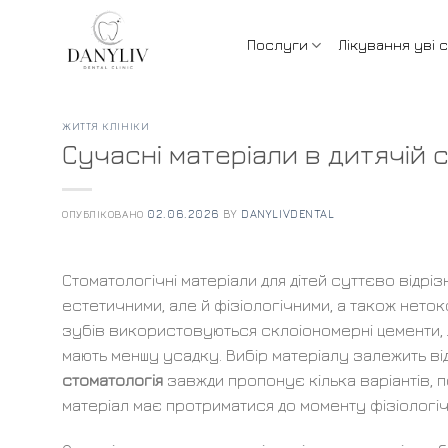
Skip
to
Послуги
Лікування уві с
content
ЖИТТЯ КЛІНІКИ
Сучасні матеріали в дитячій с
ОПУБЛІКОВАНО
02.06.2026
BY
DANYLIVDENTAL
Стоматологічні матеріали для дітей суттєво відріз
естетичними, але й фізіологічними, а також нето
зубів використовуються склоіономерні цементи, як
мають меншу усадку. Вибір матеріалу залежить ві
стоматологія
завжди пропонує кілька варіантів, 
матеріал має протриматися до моменту фізіологіч