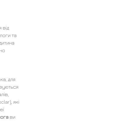
 від
логи та
дитина
но
ка, для
овуються
лів,
lar), які
еї
лога
ви