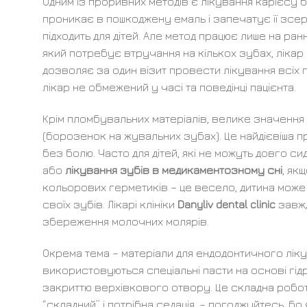
Одним із проривних методів є лікування карієсу бе
проникає в пошкоджену емаль і запечатує її зсер
підходить для дітей. Але метод працює лише на ранн
який потребує втручання на кількох зубах, лік
дозволяє за один візит провести лікування всіх 
лікар не обмежений у часі та поведінці пацієнта.
Крім пломбувальних матеріалів, велике значення 
(борозенок на жувальних зубах). Це найдієвіша 
без болю. Часто для дітей, які не можуть довго сид
або
лікування зубів в медикаментозному сні
, як
кольорових герметиків – це весело, дитина може 
своїх зубів. Лікарі клініки
Danyliv dental clinic
завжд
збереження молочних молярів.
Окрема тема – матеріали для ендодонтичного лікув
використовуються спеціальні пасти на основі гідр
закриттю верхівкового отвору. Це складна робота
“складний” і потрібна седація, – погоджуйтесь, бо 