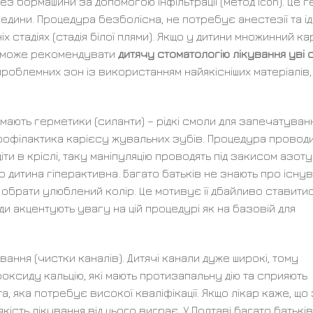
з бормашини за допомогою інфільтрації (метод Icon). Це г
едини. Процедура безболісна, не потребує анестезії та і
іх стадіях (стадія білої плями). Якщо у дитини множинний ка
ар може рекомендувати
дитячу стоматологію лікування уві с
проблемних зон із використанням найякісніших матеріалів,
мають герметики (силанти) – рідкі смоли для запечатуван
профілактика карієсу жувальних зубів. Процедура провод
іти в кріслі, таку маніпуляцію проводять під закисом азоту
що дитина гіперактивна. Багато батьків не знають про існу
обрати улюблений колір. Це мотивує її дбайливо ставити
и акцентують увагу на цій процедурі як на базовій для
ання (чистки каналів). Дитячі канали дуже широкі, тому
оксиду кальцію, які мають протизапальну дію та сприяють
, яка потребує високої кваліфікації. Якщо лікар каже, що
якість лікування від цього виграє. У Полтаві багато батьків