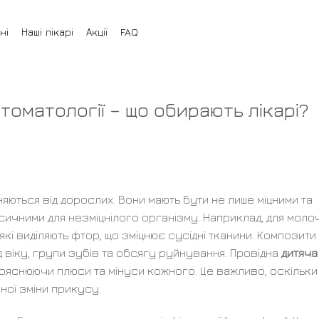
ні
Наші лікарі
Акції
FAQ
томатології – що обирають лікарі?
няються від дорослих. Вони мають бути не лише міцними та
ксичними для незміцнілого організму. Наприклад, для моло
і виділяють фтор, що зміцнює сусідні тканини. Композити 
д віку, групи зубів та обсягу руйнування. Провідна
дитяча
пояснюючи плюси та мінуси кожного. Це важливо, оскільки
ної зміни прикусу.