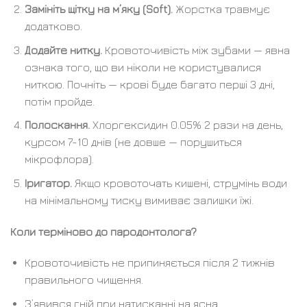
Замініть щітку на м’яку (Soft).
Жорстка травмує
додатково.
Додайте нитку.
Кровоточивість між зубами — явна
ознака того, що ви ніколи не користувалися
ниткою. Почніть — крові буде багато перші 3 дні,
потім пройде.
Полоскання.
Хлоргексидин 0.05% 2 рази на день,
курсом 7-10 днів (не довше — порушиться
мікрофлора).
Іригатор.
Якщо кровоточать кишені, струмінь води
на мінімальному тиску вимиває залишки їжі.
Коли терміново до пародонтолога?
Кровоточивість не припиняється після 2 тижнів
правильного чищення.
З’явився гній при натисканні на ясна.