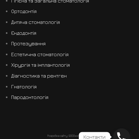
Гігієна та загальна стоматологія
Ортодонтія
Дитяча стоматологія
Єндодонтія
Протезування
Естетична стоматологія
Хірургія та імплантологія
Діагностика та рентген
Гнатологія
Пародонтологія
Контакти
Розробка сайту:
9000web.com.ua