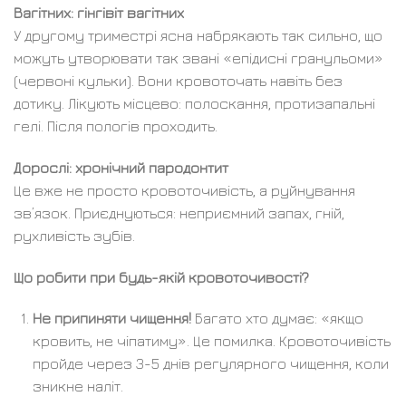
Вагітних: гінгівіт вагітних
У другому триместрі ясна набрякають так сильно, що
можуть утворювати так звані «епідисні гранульоми»
(червоні кульки). Вони кровоточать навіть без
дотику. Лікують місцево: полоскання, протизапальні
гелі. Після пологів проходить.
Дорослі: хронічний пародонтит
Це вже не просто кровоточивість, а руйнування
зв’язок. Приєднуються: неприємний запах, гній,
рухливість зубів.
Що робити при будь-якій кровоточивості?
Не припиняти чищення!
Багато хто думає: «якщо
кровить, не чіпатиму». Це помилка. Кровоточивість
пройде через 3-5 днів регулярного чищення, коли
зникне наліт.