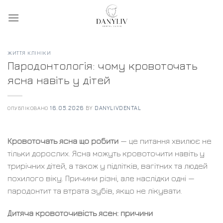
Skip
to
content
ЖИТТЯ КЛІНІКИ
Пародонтологія: чому кровоточать
ясна навіть у дітей
ОПУБЛІКОВАНО
16.05.2026
BY
DANYLIVDENTAL
Кровоточать ясна що робити
— це питання хвилює не
тільки дорослих. Ясна можуть кровоточити навіть у
трирічних дітей, а також у підлітків, вагітних та людей
похилого віку. Причини різні, але наслідки одні —
пародонтит та втрата зубів, якщо не лікувати.
Дитяча кровоточивість ясен: причини