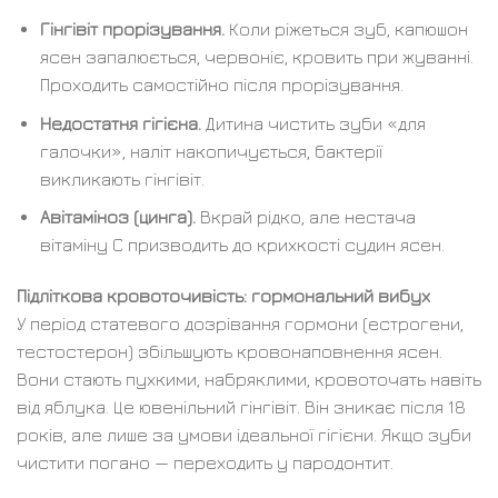
Гінгівіт прорізування.
Коли ріжеться зуб, капюшон
ясен запалюється, червоніє, кровить при жуванні.
Проходить самостійно після прорізування.
Недостатня гігієна.
Дитина чистить зуби «для
галочки», наліт накопичується, бактерії
викликають гінгівіт.
Авітаміноз (цинга).
Вкрай рідко, але нестача
вітаміну С призводить до крихкості судин ясен.
Підліткова кровоточивість: гормональний вибух
У період статевого дозрівання гормони (естрогени,
тестостерон) збільшують кровонаповнення ясен.
Вони стають пухкими, набряклими, кровоточать навіть
від яблука. Це ювенільний гінгівіт. Він зникає після 18
років, але лише за умови ідеальної гігієни. Якщо зуби
чистити погано — переходить у пародонтит.